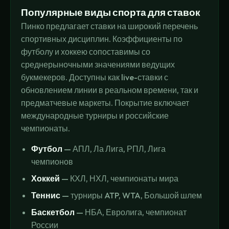
Популярные виды спорта для ставок
Пинко предлагает ставки на широкий перечень
спортивных дисциплин. Коэффициенты по
футболу и хоккею сопоставимы со
среднерыночными значениями ведущих
букмекеров. Доступны как live-ставки с
обновлением линии в реальном времени, так и
предматчевые маркеты. Покрытие включает
международные турниры и российские
чемпионаты.
Футбол
— АПЛ, Ла Лига, РПЛ, Лига
чемпионов
Хоккей
— КХЛ, НХЛ, чемпионаты мира
Теннис
— турниры ATP, WTA, Большой шлем
Баскетбол
— НБА, Евролига, чемпионат
России