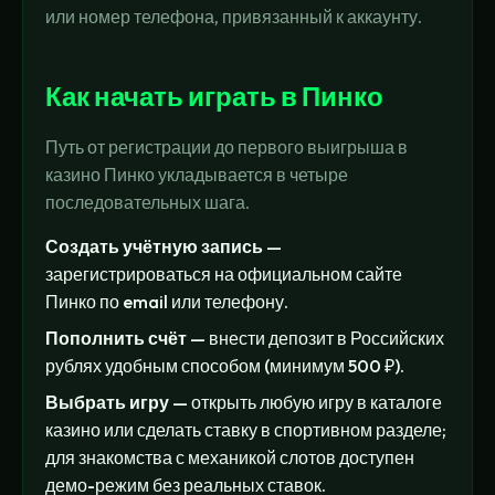
или номер телефона, привязанный к аккаунту.
Как начать играть в Пинко
Путь от регистрации до первого выигрыша в
казино Пинко укладывается в четыре
последовательных шага.
Создать учётную запись
—
зарегистрироваться на официальном сайте
Пинко по email или телефону.
Пополнить счёт
— внести депозит в Российских
рублях удобным способом (минимум 500 ₽).
Выбрать игру
— открыть любую игру в каталоге
казино или сделать ставку в спортивном разделе;
для знакомства с механикой слотов доступен
демо-режим без реальных ставок.