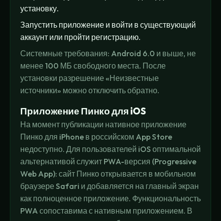
установку.
Запустить приложение и войти в существующий
аккаунт или пройти регистрацию.
Системные требования: Android 6.0 и выше, не
менее 100 МБ свободного места. После
установки разрешение «Неизвестные
источники» можно отключить обратно.
Приложение Пинко для iOS
На момент публикации нативное приложение
Пинко для iPhone в российском App Store
недоступно. Для пользователей iOS оптимальной
альтернативой служит PWA-версия (Progressive
Web App): сайт Пинко открывается в мобильном
браузере Safari и добавляется на главный экран
как полноценное приложение. Функциональность
PWA сопоставима с нативным приложением. В