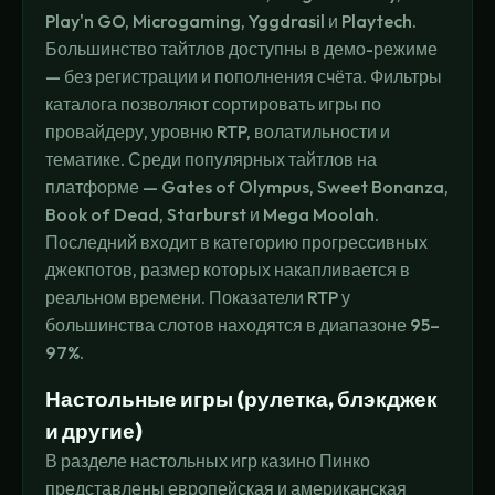
Play'n GO, Microgaming, Yggdrasil и Playtech.
Большинство тайтлов доступны в демо-режиме
— без регистрации и пополнения счёта. Фильтры
каталога позволяют сортировать игры по
провайдеру, уровню RTP, волатильности и
тематике. Среди популярных тайтлов на
платформе — Gates of Olympus, Sweet Bonanza,
Book of Dead, Starburst и Mega Moolah.
Последний входит в категорию прогрессивных
джекпотов, размер которых накапливается в
реальном времени. Показатели RTP у
большинства слотов находятся в диапазоне 95–
97%.
Настольные игры (рулетка, блэкджек
и другие)
В разделе настольных игр казино Пинко
представлены европейская и американская