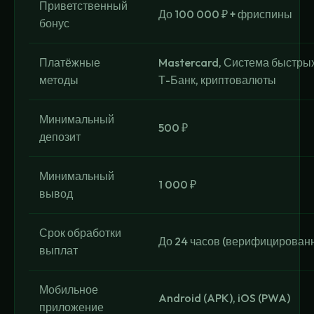
Приветственный
До 100 000 ₽ + фриспины
бонус
Платёжные
Mastercard, Система быстрых
методы
Т-Банк, криптовалюты
Минимальный
500 ₽
депозит
Минимальный
1 000 ₽
вывод
Срок обработки
До 24 часов (верифицированн
выплат
Мобильное
Android (APK), iOS (PWA)
приложение