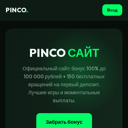
PINCO
.
Вход
PINCO
САЙТ
Официальный сайт: бонус 100% до
100 000 рублей + 150 бесплатных
вращений на первый депозит.
Лучшие игры и моментальные
выплаты.
Забрать бонус