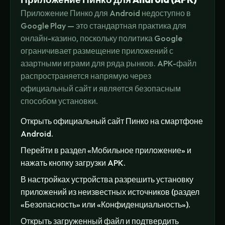
Приложение Пинко для Android недоступно в
Google Play — это стандартная практика для
онлайн-казино, поскольку политика Google
ограничивает размещение приложений с
азартными играми для ряда рынков. APK-файл
распространяется напрямую через
официальный сайт и является безопасным
способом установки.
Открыть официальный сайт Пинко на смартфоне
Android.
Перейти в раздел «Мобильное приложение» и
нажать кнопку загрузки APK.
В настройках устройства разрешить установку
приложений из неизвестных источников (раздел
«Безопасность» или «Конфиденциальность»).
Открыть загруженный файл и подтвердить